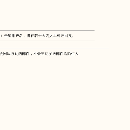
com）告知用户名，将在若干天内人工处理回复。
只会回应收到的邮件，不会主动发送邮件给陌生人